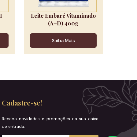
I
Leite Embaré Vitaminado
(A+D) 400g
Saiba Mais
Cadastre-se!
Receba novidades e promoções na sua caixa
de entrada.