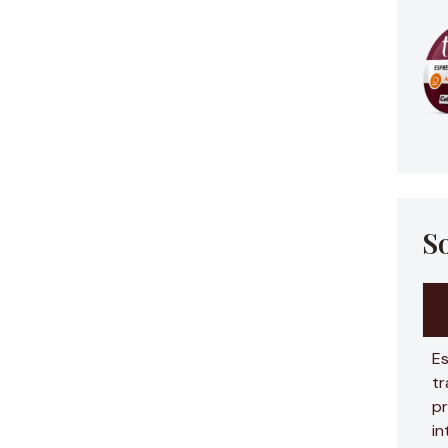
S
Es
tr
pr
in