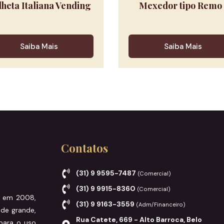
lheta Italiana Vending
Mexedor tipo Remo 
Saiba Mais
Saiba Mais
Contatos
(31) 9 9595-7487
(Comercial)
(31) 9 9915-8360
(Comercial)
a em 2008,
(31) 9 9163-3559
(Adm/Financeiro)
de grande,
Rua Catete, 669 - Alto Barroca, Belo
para o uso