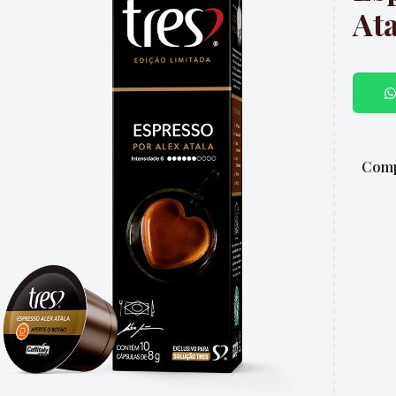
Ata
Comp