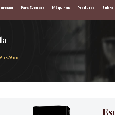
mpresas
Para Eventos
Máquinas
Produtos
Sobre
la
Alex Atala
Es