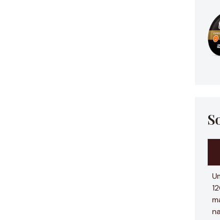
S
Um
12
ma
na