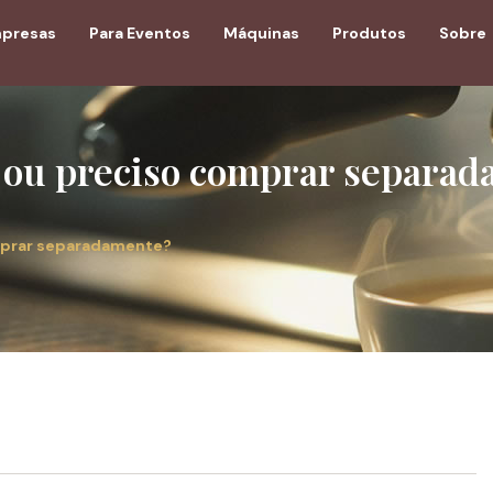
mpresas
Para Eventos
Máquinas
Produtos
Sobre
e ou preciso comprar separa
omprar separadamente?