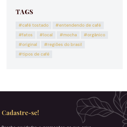
TAGS
café tostado
entendendo de café
fatos
local
mocha
orgânico
original
regiões do brasil
tipos de café
Cadastre-se!