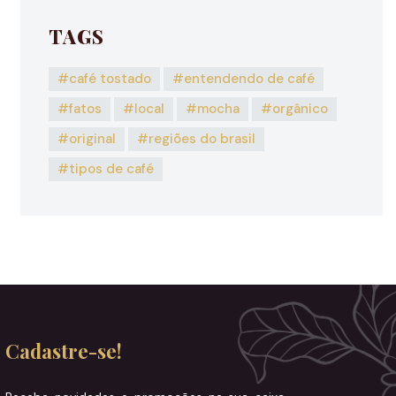
TAGS
café tostado
entendendo de café
fatos
local
mocha
orgânico
original
regiões do brasil
tipos de café
Cadastre-se!